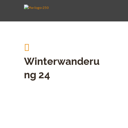
AKTIVE WEHR
JUGENDFEUERWEHR
VEREIN
KINDERFEUERWEHR
FUHRPARK
SPENDEN
Winterwanderu
ng 24