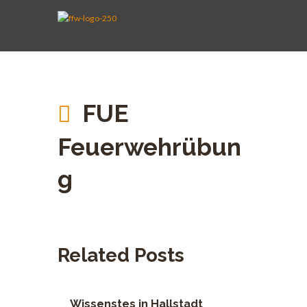
AKTIVE WEHR
JUGENDFEUERWEHR
VEREIN
KINDERFEUERWEHR
FUHRPARK
SPENDEN
FUE
Feuerwehrübun
g
Related Posts
Wissenstes in Hallstadt