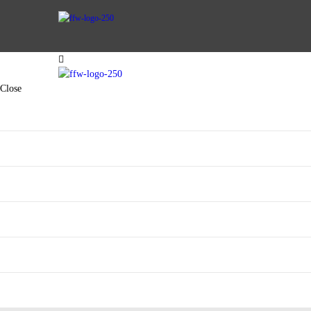
AKTIVE WEHR
Close
JUGENDFEUERWEHR
VEREIN
AKTIVE WEHR
KINDERFEUERWEHR
JUGENDFEUERWEHR
FUHRPARK
SPENDEN
VEREIN
KINDERFEUERWEHR
FUHRPARK
SPENDEN