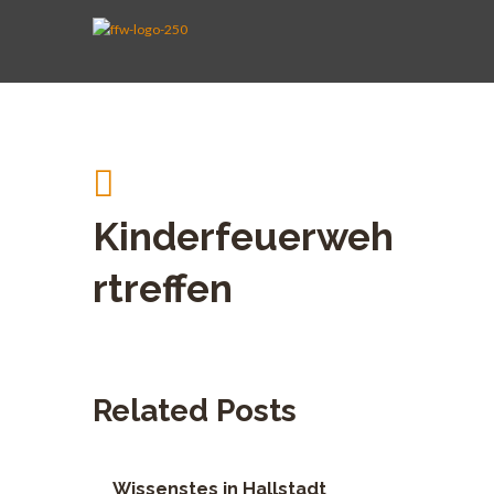
AKTIVE WEHR
JUGENDFEUERWEHR
VEREIN
KINDERFEUERWEHR
FUHRPARK
SPENDEN
Kinderfeuerweh
rtreffen
Related Posts
Wissenstes in Hallstadt