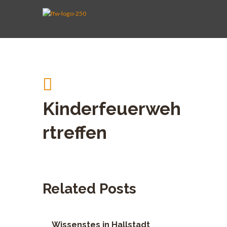
AKTIVE WEHR
JUGENDFEUERWEHR
VEREIN
KINDERFEUERWEHR
FUHRPARK
SPENDEN
Kinderfeuerweh
rtreffen
Related Posts
Wissenstes in Hallstadt