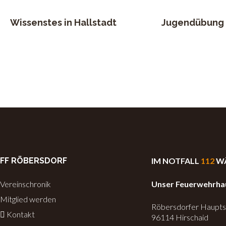
Wissenstes in Hallstadt
Jugendübung
FF RÖBERSDORF
IM NOTFALL
112
W
Vereinschronik
Unser Feuerwehrha
Mitglied werden
Röbersdorfer Haupts
Kontakt
96114 Hirschaid