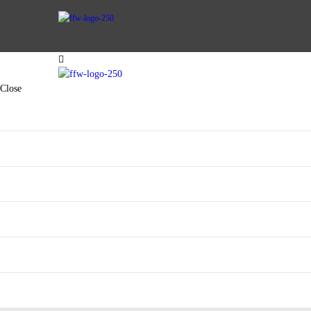
AKTIVE WEHR
Close
JUGENDFEUERWEHR
VEREIN
AKTIVE WEHR
KINDERFEUERWEHR
JUGENDFEUERWEHR
FUHRPARK
SPENDEN
VEREIN
KINDERFEUERWEHR
FUHRPARK
SPENDEN