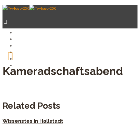
Aktive Wehr
Jugendfeuerwehr
Verein
Kinderfeuerwehr
Fuhrpark
Spenden
Kameradschaftsabend
Related Posts
Wissenstes in Hallstadt