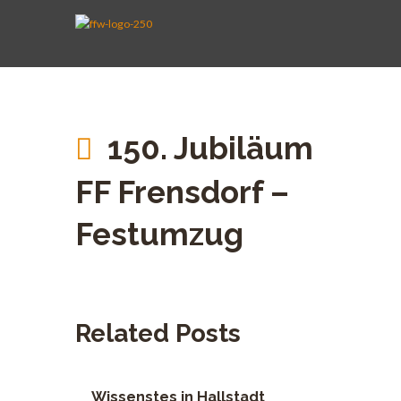
AKTIVE WEHR
JUGENDFEUERWEHR
VEREIN
KINDERFEUERWEHR
FUHRPARK
SPENDEN
150. Jubiläum
FF Frensdorf –
Festumzug
Related Posts
Wissenstes in Hallstadt