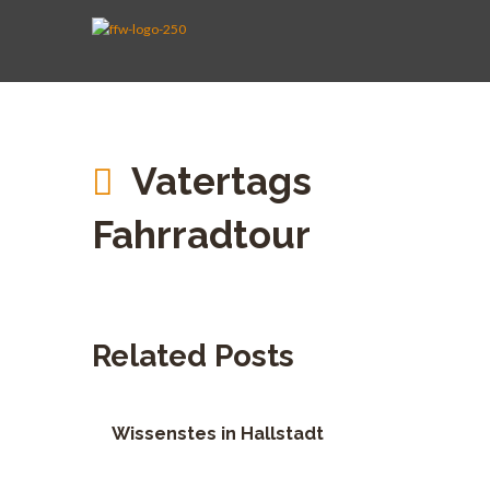
AKTIVE WEHR
JUGENDFEUERWEHR
VEREIN
KINDERFEUERWEHR
FUHRPARK
SPENDEN
Vatertags
Fahrradtour
Related Posts
Wissenstes in Hallstadt