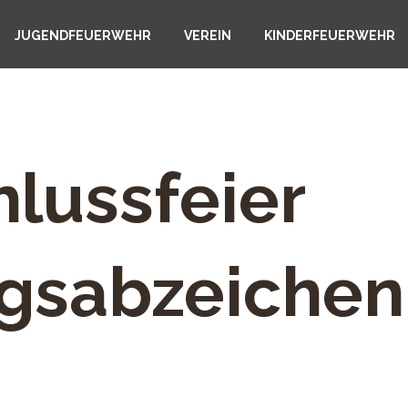
JUGENDFEUERWEHR
VEREIN
KINDERFEUERWEHR
lussfeier
ngsabzeichen