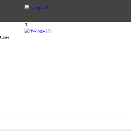
AKTIVE WEHR
Close
JUGENDFEUERWEHR
VEREIN
AKTIVE WEHR
KINDERFEUERWEHR
JUGENDFEUERWEHR
FUHRPARK
SPENDEN
VEREIN
KINDERFEUERWEHR
FUHRPARK
SPENDEN