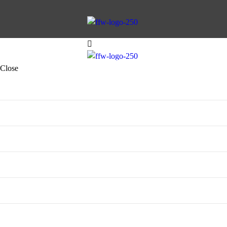
AKTIVE WEHR
JUGENDFE
Close
AKTIVE WEHR
JUGENDFEUERWEHR
VEREIN
KINDERFEUERWEHR
FUHRPARK
SPENDEN