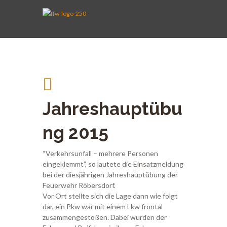
AKTIVE WEHR
JUGENDFEUERWEHR
VEREIN
KINDERFEUERWEHR
FUHRPARK
SPENDEN
Jahreshauptübu
ng 2015
“Verkehrsunfall – mehrere Personen
eingeklemmt”, so lautete die Einsatzmeldung
bei der diesjährigen Jahreshauptübung der
Feuerwehr Röbersdorf.
Vor Ort stellte sich die Lage dann wie folgt
dar, ein Pkw war mit einem Lkw frontal
zusammengestoßen. Dabei wurden der