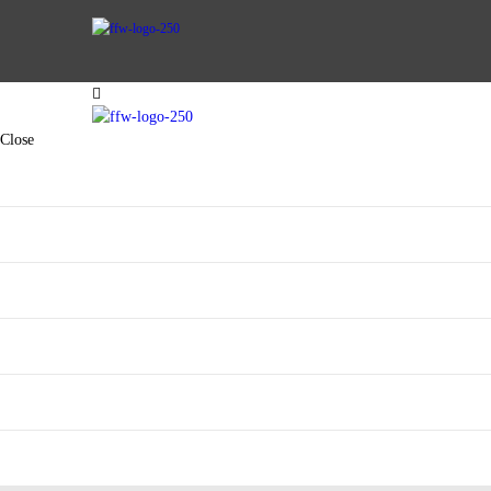
AKTIVE WEHR
Close
JUGENDFEUERWEHR
VEREIN
AKTIVE WEHR
KINDERFEUERWEHR
JUGENDFEUERWEHR
FUHRPARK
SPENDEN
VEREIN
KINDERFEUERWEHR
FUHRPARK
SPENDEN