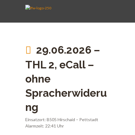
AKTIVE WEHR
JUGENDFEUERWEHR
VEREIN
KINDERFEUERWEHR
FUHRPARK
SPENDEN
29.06.2026 –
THL 2, eCall –
ohne
Spracherwideru
ng
Einsatzort: B505 Hirschaid – Pettstadt
Alarmzeit: 22:41 Uhr