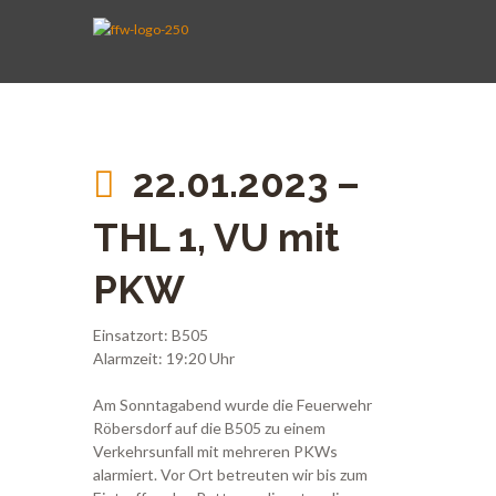
AKTIVE WEHR
JUGENDFEUERWEHR
VEREIN
KINDERFEUERWEHR
FUHRPARK
SPENDEN
22.01.2023 –
THL 1, VU mit
PKW
Einsatzort: B505
Alarmzeit: 19:20 Uhr
Am Sonntagabend wurde die Feuerwehr
Röbersdorf auf die B505 zu einem
Verkehrsunfall mit mehreren PKWs
alarmiert. Vor Ort betreuten wir bis zum