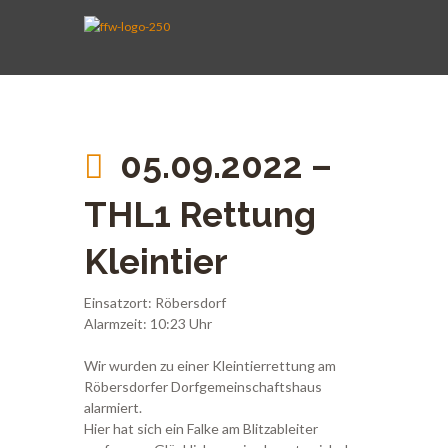
AKTIVE WEHR
JUGENDFEUERWEHR
VEREIN
KINDERFEUERWEHR
FUHRPARK
SPENDEN
05.09.2022 –
THL1 Rettung
Kleintier
Einsatzort: Röbersdorf
Alarmzeit: 10:23 Uhr
Wir wurden zu einer Kleintierrettung am
Röbersdorfer Dorfgemeinschaftshaus
alarmiert.
Hier hat sich ein Falke am Blitzableiter